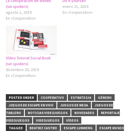
La conspiración de Wexell
Do it yourself
(sin spoilers)
enero 21, 2019
agosto 1, 2019
En «Cooperativo»
En «Cooperativo»
Vídeo Tutorial Social Book
(sin spoilers)
diciembre 20, 2019
En «Cooperativo»
POSTED UNDER
COOPERATIVO
ESTRATEGIA
GÉNERO
JUEGOS DE ESCAPE EN VIVO
JUEGOS DE MESA
JUEGOS DE
TABLERO
NOTICIAS VIDEOJUEGOS
NOVEDADES
REPORTAJE
VIDEOJUEGOS
VIDEOJUEGOS
VÍDEOS
TAGGED
BEATRIZ CASTRO
ESCAPE LUNWERG
ESCAPE MUSEO