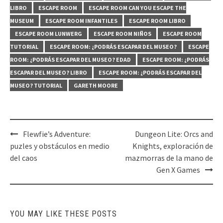
LIBRO
ESCAPE ROOM
ESCAPE ROOM CAN YOU ESCAPE THE
MUSEUM
ESCAPE ROOM INFANTILES
ESCAPE ROOM LIBRO
ESCAPE ROOM LUNWERG
ESCAPE ROOM NIÑOS
ESCAPE ROOM
TUTORIAL
ESCAPE ROOM: ¿PODRÁS ESCAPAR DEL MUSEO?
ESCAPE
ROOM: ¿PODRÁS ESCAPAR DEL MUSEO? EDAD
ESCAPE ROOM: ¿PODRÁS
ESCAPAR DEL MUSEO? LIBRO
ESCAPE ROOM: ¿PODRÁS ESCAPAR DEL
MUSEO? TUTORIAL
GARETH MOORE
Post
Flewfie’s Adventure:
Dungeon Lite: Orcs and
navigation
puzles y obstáculos en medio
Knights, exploración de
del caos
mazmorras de la mano de
Gen X Games
YOU MAY LIKE THESE POSTS