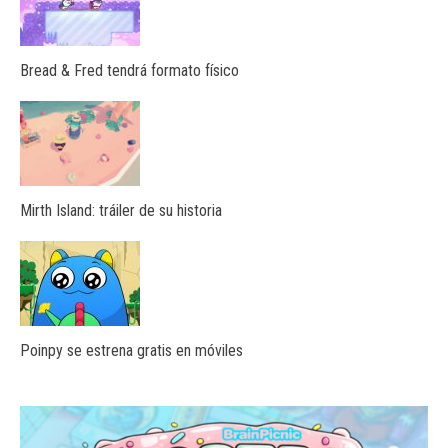
Bread & Fred tendrá formato físico
Mirth Island: tráiler de su historia
Poinpy se estrena gratis en móviles