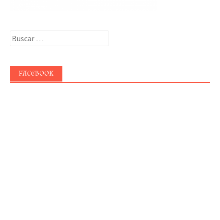
Buscar:
FACEBOOK