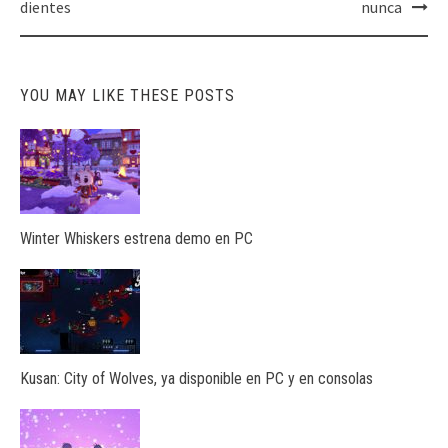
dientes
nunca
YOU MAY LIKE THESE POSTS
Winter Whiskers estrena demo en PC
Kusan: City of Wolves, ya disponible en PC y en consolas