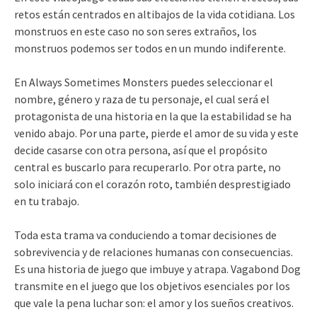
retos están centrados en altibajos de la vida cotidiana. Los
monstruos en este caso no son seres extraños, los
monstruos podemos ser todos en un mundo indiferente.
En Always Sometimes Monsters puedes seleccionar el
nombre, género y raza de tu personaje, el cual será el
protagonista de una historia en la que la estabilidad se ha
venido abajo. Por una parte, pierde el amor de su vida y este
decide casarse con otra persona, así que el propósito
central es buscarlo para recuperarlo. Por otra parte, no
solo iniciará con el corazón roto, también desprestigiado
en tu trabajo.
Toda esta trama va conduciendo a tomar decisiones de
sobrevivencia y de relaciones humanas con consecuencias.
Es una historia de juego que imbuye y atrapa. Vagabond Dog
transmite en el juego que los objetivos esenciales por los
que vale la pena luchar son: el amor y los sueños creativos.