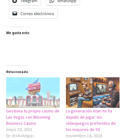
Telegram
WhatsApp
Correo electrónico
Me gusta esto:
Relacionado
Gestiona tu propio casino de
La generación Atari no ha
Las Vegas con Blooming
dejado de jugar: los
Business Casino
vídeojuegos preferidos de
mayo 10, 2021
los mayores de 50
En «Estrategia»
noviembre 14, 2024