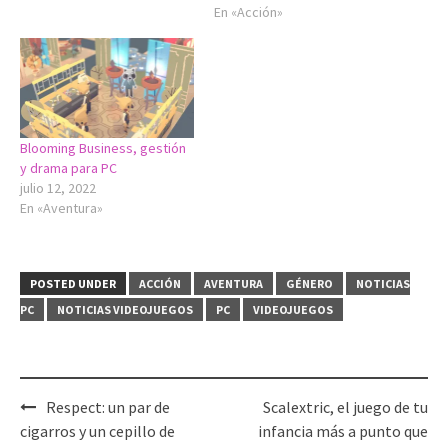
En «Acción»
Blooming Business, gestión
y drama para PC
julio 12, 2022
En «Aventura»
POSTED UNDER
ACCIÓN
AVENTURA
GÉNERO
NOTICIAS
PC
NOTICIAS VIDEOJUEGOS
PC
VIDEOJUEGOS
Post
Respect: un par de
Scalextric, el juego de tu
navigation
cigarros y un cepillo de
infancia más a punto que