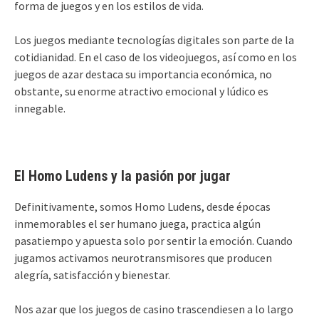
forma de juegos y en los estilos de vida.
Los juegos mediante tecnologías digitales son parte de la
cotidianidad. En el caso de los videojuegos, así como en los
juegos de azar destaca su importancia económica, no
obstante, su enorme atractivo emocional y lúdico es
innegable.
El Homo Ludens y la pasión por jugar
Definitivamente, somos Homo Ludens, desde épocas
inmemorables el ser humano juega, practica algún
pasatiempo y apuesta solo por sentir la emoción. Cuando
jugamos activamos neurotransmisores que producen
alegría, satisfacción y bienestar.
Nos azar que los juegos de casino trascendiesen a lo largo