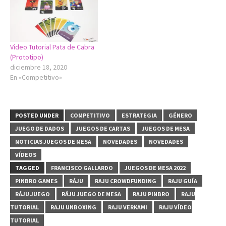
Vídeo Tutorial Pata de Cabra
(Prototipo)
diciembre 18, 2020
En «Competitivo»
POSTED UNDER
COMPETITIVO
ESTRATEGIA
GÉNERO
JUEGO DE DADOS
JUEGOS DE CARTAS
JUEGOS DE MESA
NOTICIAS JUEGOS DE MESA
NOVEDADES
NOVEDADES
VÍDEOS
TAGGED
FRANCISCO GALLARDO
JUEGOS DE MESA 2022
PINBRO GAMES
RÁJU
RAJU CROWDFUNDING
RAJU GUÍA
RÁJU JUEGO
RÁJU JUEGO DE MESA
RAJU PINBRO
RAJU
TUTORIAL
RAJU UNBOXING
RAJU VERKAMI
RAJU VÍDEO
TUTORIAL