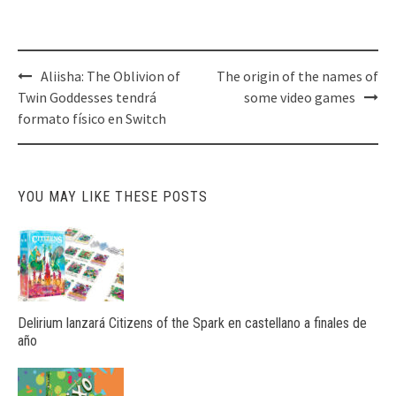
Post
Aliisha: The Oblivion of
The origin of the names of
navigation
Twin Goddesses tendrá
some video games
formato físico en Switch
YOU MAY LIKE THESE POSTS
Delirium lanzará Citizens of the Spark en castellano a finales de
año