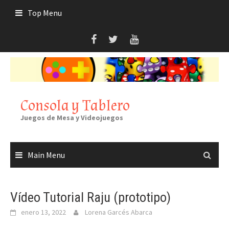
Skip
Top Menu
to
content
Consola y Tablero
Juegos de Mesa y Videojuegos
Main Menu
Vídeo Tutorial Raju (prototipo)
enero 13, 2022
Lorena Garcés Abarca