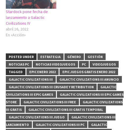
Stardock pone fecha de
lanzamiento a Galactic
Civilizations IV
abril 16, 2022
En «Acción»
POSTED UNDER
ESTRATEGIA
GÉNERO
GESTIÓN
NOTICIAS PC
NOTICIAS VIDEOJUEGOS
PC
VIDEOJUEGOS
TAGGED
EPIC ENERO 2022
EPIC JUEGOS GRATIS ENERO 2022
GALACTIC CIVILIZATIONS III
GALACTIC CIVILIZATIONS III ANUNCIO
GALACTIC CIVILIZATIONS III CRUSADE Y RETRIBUTION
GALACTIC
CIVILIZATIONS III EPIC GAMES
GALACTIC CIVILIZATIONS III EPIC GAMES
STORE
GALACTIC CIVILIZATIONS III FREE
GALACTIC CIVILIZATIONS
III GRATIS
GALACTIC CIVILIZATIONS III GRATIS TEMPORAL
GALACTIC CIVILIZATIONS III JUEGO
GALACTIC CIVILIZATIONS III
LANZAMIENTO
GALACTIC CIVILIZATIONS III PC
GALACTIC