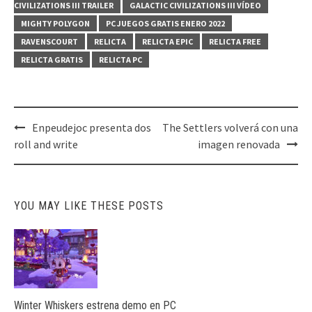
CIVILIZATIONS III TRAILER
GALACTIC CIVILIZATIONS III VÍDEO
MIGHTY POLYGON
PC JUEGOS GRATIS ENERO 2022
RAVENSCOURT
RELICTA
RELICTA EPIC
RELICTA FREE
RELICTA GRATIS
RELICTA PC
Post
Enpeudejoc presenta dos
The Settlers volverá con una
navigation
roll and write
imagen renovada
YOU MAY LIKE THESE POSTS
Winter Whiskers estrena demo en PC