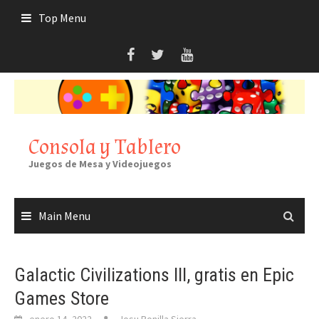
Skip
Top Menu
to
content
Consola y Tablero
Juegos de Mesa y Videojuegos
Main Menu
Galactic Civilizations III, gratis en Epic
Games Store