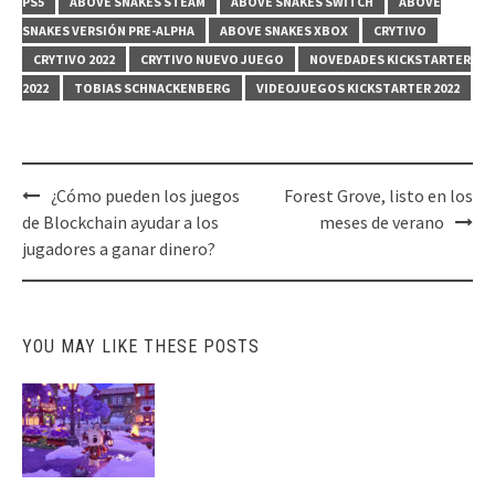
PS5
ABOVE SNAKES STEAM
ABOVE SNAKES SWITCH
ABOVE
SNAKES VERSIÓN PRE-ALPHA
ABOVE SNAKES XBOX
CRYTIVO
CRYTIVO 2022
CRYTIVO NUEVO JUEGO
NOVEDADES KICKSTARTER
2022
TOBIAS SCHNACKENBERG
VIDEOJUEGOS KICKSTARTER 2022
Post
¿Cómo pueden los juegos
Forest Grove, listo en los
navigation
de Blockchain ayudar a los
meses de verano
jugadores a ganar dinero?
YOU MAY LIKE THESE POSTS