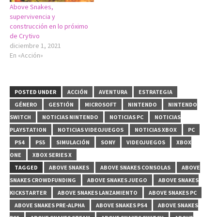
Above Snakes,
supervivencia y
construcción en lo próximo
de Crytivo
diciembre 1, 2021
En «Acción»
POSTED UNDER
ACCIÓN
AVENTURA
ESTRATEGIA
GÉNERO
GESTIÓN
MICROSOFT
NINTENDO
NINTENDO
SWITCH
NOTICIAS NINTENDO
NOTICIAS PC
NOTICIAS
PLAYSTATION
NOTICIAS VIDEOJUEGOS
NOTICIAS XBOX
PC
PS4
PS5
SIMULACIÓN
SONY
VIDEOJUEGOS
XBOX
ONE
XBOX SERIES X
TAGGED
ABOVE SNAKES
ABOVE SNAKES CONSOLAS
ABOVE
SNAKES CROWDFUNDING
ABOVE SNAKES JUEGO
ABOVE SNAKES
KICKSTARTER
ABOVE SNAKES LANZAMIENTO
ABOVE SNAKES PC
ABOVE SNAKES PRE-ALPHA
ABOVE SNAKES PS4
ABOVE SNAKES