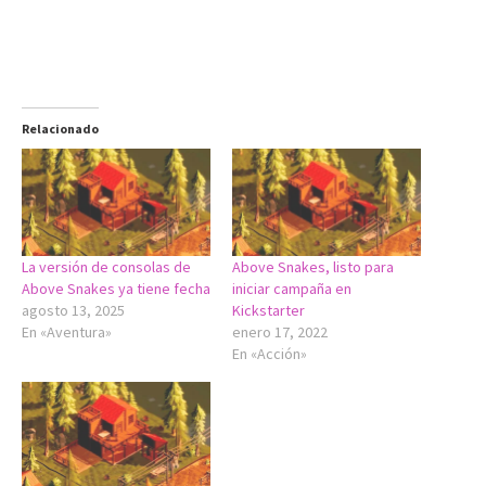
Relacionado
La versión de consolas de
Above Snakes, listo para
Above Snakes ya tiene fecha
iniciar campaña en
agosto 13, 2025
Kickstarter
En «Aventura»
enero 17, 2022
En «Acción»