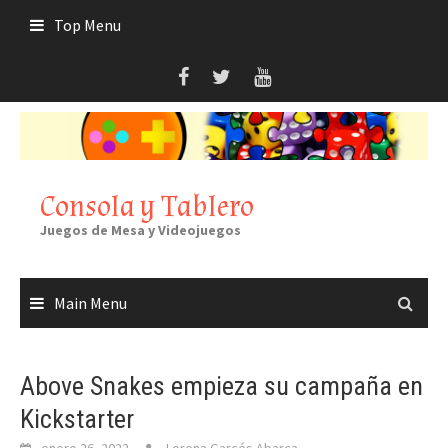
Skip
Top Menu
to
content
Consola y Tablero
Juegos de Mesa y Videojuegos
Main Menu
Above Snakes empieza su campaña en
Kickstarter