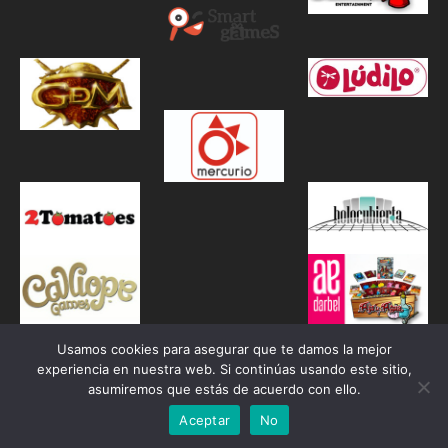
Usamos cookies para asegurar que te damos la mejor
experiencia en nuestra web. Si continúas usando este sitio,
asumiremos que estás de acuerdo con ello.
Aceptar
No
Proudly powered by WordPress
|
Theme: Awaken by
ThemezHut
.