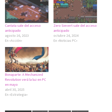
Cantata sale del acceso
Zero Sievert sale del acceso
anticipado
anticipado
agosto 16, 2023
octubre 24, 2024
En «Acción»
En «Noticias PC»
Bonaparte: A Mechanized
Revolution verá la luz en PC
en mayo
abril 30, 2025
En «Estrategia»