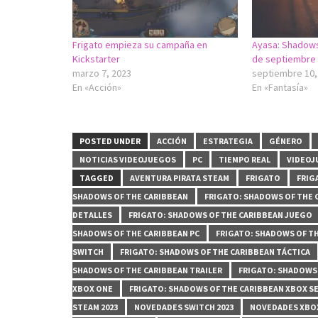
Frigato empieza su campaña en
Ayasa: Shadows 
Kickstarter
de septiembre
marzo 7, 2023
septiembre 10,
En «Acción»
En «Fantasía»
POSTED UNDER
ACCIÓN
ESTRATEGIA
GÉNERO
NOTICIAS VIDEOJUEGOS
PC
TIEMPO REAL
VIDEOJ
TAGGED
AVENTURA PIRATA STEAM
FRIGATO
FRIG
SHADOWS OF THE CARIBBEAN
FRIGATO: SHADOWS OF THE 
DETALLES
FRIGATO: SHADOWS OF THE CARIBBEAN JUEGO
SHADOWS OF THE CARIBBEAN PC
FRIGATO: SHADOWS OF T
SWITCH
FRIGATO: SHADOWS OF THE CARIBBEAN TÁCTICA
SHADOWS OF THE CARIBBEAN TRAILER
FRIGATO: SHADOWS 
XBOX ONE
FRIGATO: SHADOWS OF THE CARIBBEAN XBOX S
STEAM 2023
NOVEDADES SWITCH 2023
NOVEDADES XBOX