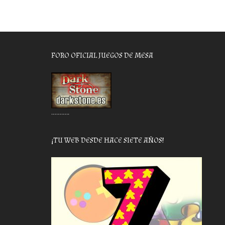
FORO OFICIAL JUEGOS DE MESA
………..
¡TU WEB DESDE HACE SIETE AÑOS!