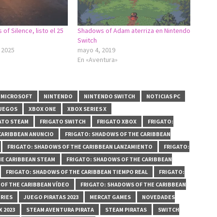
of Silence, listo el 25
Shadows of Adam aterriza en Nintendo
Switch
 2025
mayo 4, 2019
En «Aventura»
MICROSOFT
NINTENDO
NINTENDO SWITCH
NOTICIAS PC
UEGOS
XBOX ONE
XBOX SERIES X
ATO STEAM
FRIGATO SWITCH
FRIGATO XBOX
FRIGATO:
CARIBBEAN ANUNCIO
FRIGATO: SHADOWS OF THE CARIBBEAN
FRIGATO: SHADOWS OF THE CARIBBEAN LANZAMIENTO
FRIGATO:
HE CARIBBEAN STEAM
FRIGATO: SHADOWS OF THE CARIBBEAN
FRIGATO: SHADOWS OF THE CARIBBEAN TIEMPO REAL
FRIGATO:
OF THE CARIBBEAN VÍDEO
FRIGATO: SHADOWS OF THE CARIBBEAN
ERIES
JUEGO PIRATAS 2023
MERCAT GAMES
NOVEDADES
 2023
STEAM AVENTURA PIRATA
STEAM PIRATAS
SWITCH