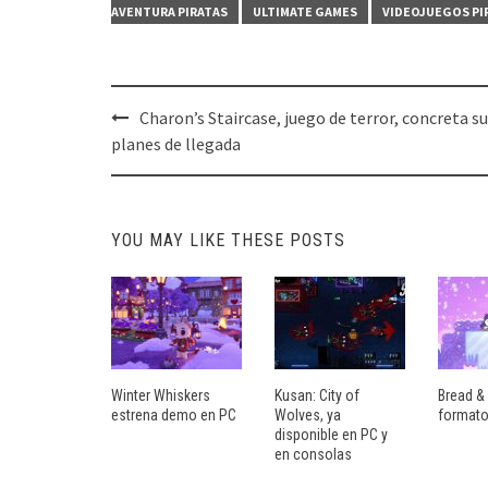
AVENTURA PIRATAS
ULTIMATE GAMES
VIDEOJUEGOS PI
Post
Charon’s Staircase, juego de terror, concreta s
navigation
planes de llegada
YOU MAY LIKE THESE POSTS
Winter Whiskers
Kusan: City of
Bread & 
estrena demo en PC
Wolves, ya
formato
disponible en PC y
en consolas