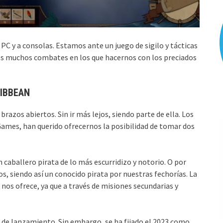
 PC y a consolas. Estamos ante un juego de sigilo y tácticas
 los muchos combates en los que hacernos con los preciados
RIBBEAN
brazos abiertos. Sin ir más lejos, siendo parte de ella. Los
Games, han querido ofrecernos la posibilidad de tomar dos
 caballero pirata de lo más escurridizo y notorio. O por
s, siendo así un conocido pirata por nuestras fechorías. La
 nos ofrece, ya que a través de misiones secundarias y
de lanzamiento. Sin embargo, se ha fijado el 2023 como