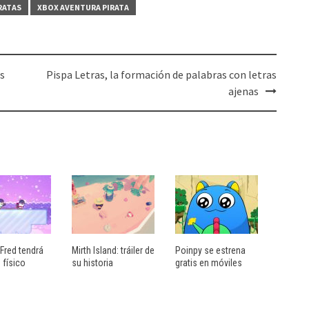
RATAS
XBOX AVENTURA PIRATA
us
Pispa Letras, la formación de palabras con letras
ajenas
Fred tendrá
Mirth Island: tráiler de
Poinpy se estrena
 físico
su historia
gratis en móviles