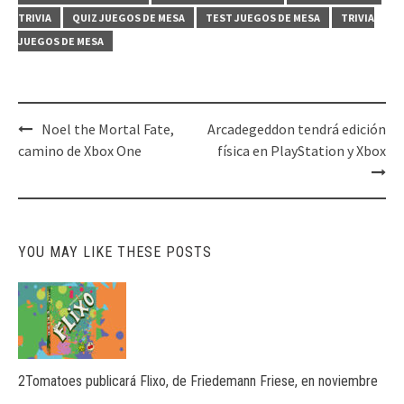
TRIVIA
QUIZ JUEGOS DE MESA
TEST JUEGOS DE MESA
TRIVIA
JUEGOS DE MESA
Post
Noel the Mortal Fate,
Arcadegeddon tendrá edición
navigation
camino de Xbox One
física en PlayStation y Xbox
YOU MAY LIKE THESE POSTS
2Tomatoes publicará Flixo, de Friedemann Friese, en noviembre