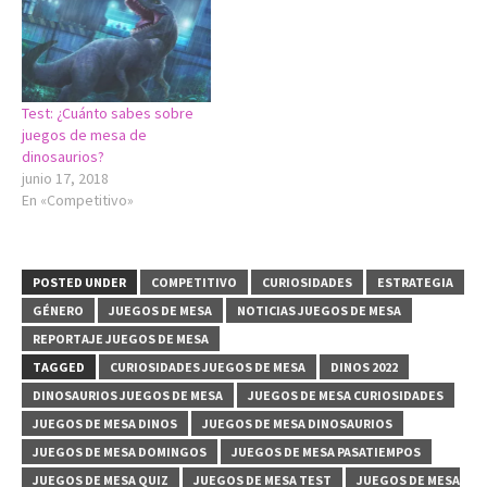
Test: ¿Cuánto sabes sobre
juegos de mesa de
dinosaurios?
junio 17, 2018
En «Competitivo»
POSTED UNDER
COMPETITIVO
CURIOSIDADES
ESTRATEGIA
GÉNERO
JUEGOS DE MESA
NOTICIAS JUEGOS DE MESA
REPORTAJE JUEGOS DE MESA
TAGGED
CURIOSIDADES JUEGOS DE MESA
DINOS 2022
DINOSAURIOS JUEGOS DE MESA
JUEGOS DE MESA CURIOSIDADES
JUEGOS DE MESA DINOS
JUEGOS DE MESA DINOSAURIOS
JUEGOS DE MESA DOMINGOS
JUEGOS DE MESA PASATIEMPOS
JUEGOS DE MESA QUIZ
JUEGOS DE MESA TEST
JUEGOS DE MESA