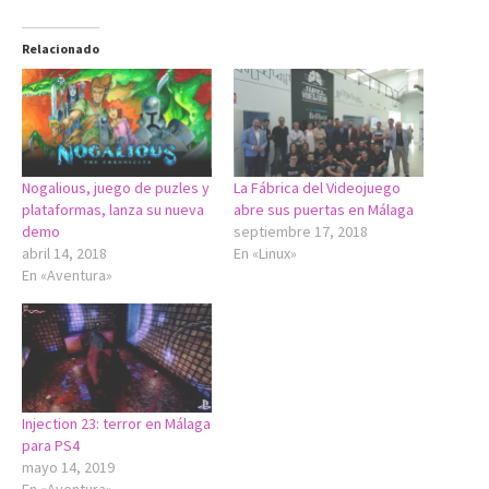
Relacionado
Nogalious, juego de puzles y
La Fábrica del Videojuego
plataformas, lanza su nueva
abre sus puertas en Málaga
demo
septiembre 17, 2018
abril 14, 2018
En «Linux»
En «Aventura»
Injection 23: terror en Málaga
para PS4
mayo 14, 2019
En «Aventura»