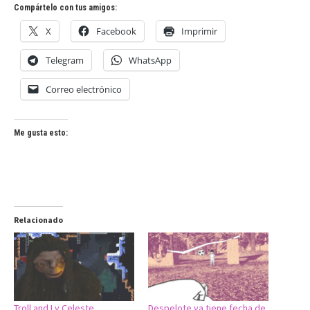
Compártelo con tus amigos:
X
Facebook
Imprimir
Telegram
WhatsApp
Correo electrónico
Me gusta esto:
Relacionado
Troll and I y Celeste,
Despelote ya tiene fecha de