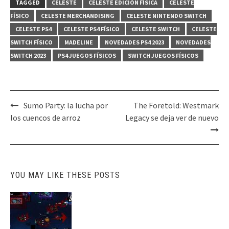
TAGGED
CELESTE
CELESTE EDICIÓN FÍSICA
CELESTE
FÍSICO
CELESTE MERCHANDISING
CELESTE NINTENDO SWITCH
CELESTE PS4
CELESTE PS4 FÍSICO
CELESTE SWITCH
CELESTE
SWITCH FÍSICO
MADELINE
NOVEDADES PS4 2023
NOVEDADES
SWITCH 2023
PS4 JUEGOS FÍSICOS
SWITCH JUEGOS FÍSICOS
Post
Sumo Party: la lucha por
The Foretold: Westmark
navigation
los cuencos de arroz
Legacy se deja ver de nuevo
YOU MAY LIKE THESE POSTS