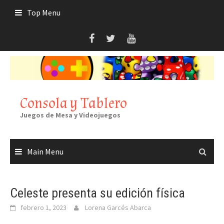
Skip
Top Menu
to
content
Consola y Tablero
Juegos de Mesa y Videojuegos
Main Menu
Celeste presenta su edición física
febrero 1, 2023
Lorena Garcés Abarca