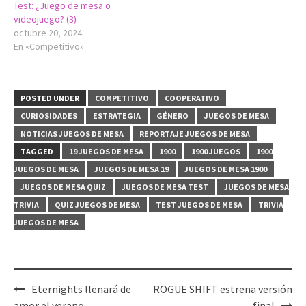
Test: ¿Juego de mesa o
videojuego? (3)
octubre 20, 2024
En «Competitivo»
POSTED UNDER
COMPETITIVO
COOPERATIVO
CURIOSIDADES
ESTRATEGIA
GÉNERO
JUEGOS DE MESA
NOTICIAS JUEGOS DE MESA
REPORTAJE JUEGOS DE MESA
TAGGED
19 JUEGOS DE MESA
1900
1900 JUEGOS
1900
JUEGOS DE MESA
JUEGOS DE MESA 19
JUEGOS DE MESA 1900
JUEGOS DE MESA QUIZ
JUEGOS DE MESA TEST
JUEGOS DE MESA
TRIVIA
QUIZ JUEGOS DE MESA
TEST JUEGOS DE MESA
TRIVIA
JUEGOS DE MESA
Post
Eternights llenará de
ROGUE SHIFT estrena versión
amor el verano
final