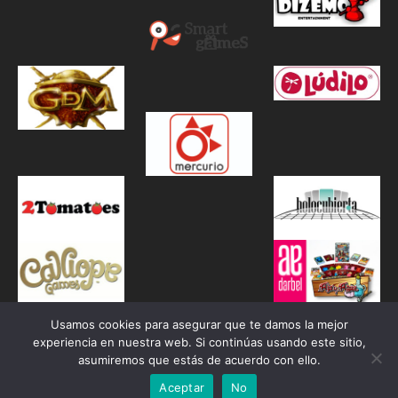
Usamos cookies para asegurar que te damos la mejor
experiencia en nuestra web. Si continúas usando este sitio,
asumiremos que estás de acuerdo con ello.
Aceptar
No
Proudly powered by WordPress
|
Theme: Awaken by
ThemezHut
.