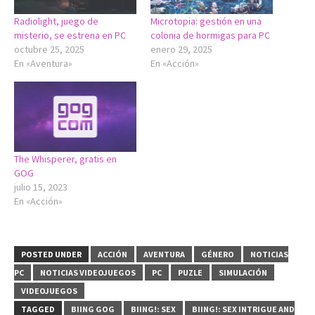
Radiolight, juego de
Microtopia: gestión en una
misterio, se estrena en PC
colonia de hormigas para PC
octubre 25, 2025
enero 29, 2025
En «Aventura»
En «Acción»
The Whisperer, gratis en
GOG
julio 15, 2023
En «Acción»
POSTED UNDER
ACCIÓN
AVENTURA
GÉNERO
NOTICIAS
PC
NOTICIAS VIDEOJUEGOS
PC
PUZLE
SIMULACIÓN
VIDEOJUEGOS
TAGGED
BIING GOG
BIING!: SEX
BIING!: SEX INTRIGUE AND