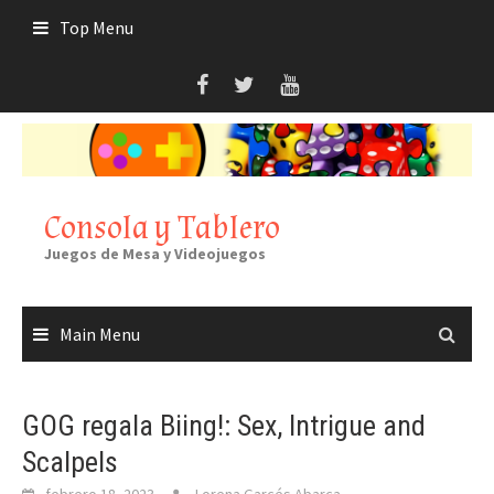
Skip
Top Menu
to
content
Consola y Tablero
Juegos de Mesa y Videojuegos
Main Menu
GOG regala Biing!: Sex, Intrigue and
Scalpels