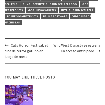
SCALPELS
BIING!: SEX INTRIGUE AND SCALPELS GOG
GOG
FEBRERO 2023
GOG JUEGOS GRATIS
INTRIGUE AND SCALPELS
PC JUEGOS GRATIS 2023
RELINE SOFTWARE
VIDEOJUEGOS
MACHISTAS
Post
Cats Horror Festival, el
Wild West Dynasty se estrena
navigation
cine de terror gatuno en
en acceso anticipado
juego de mesa
YOU MAY LIKE THESE POSTS