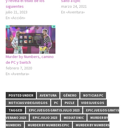
y revela el título de los
salto a Epic
siguientes
marzo 24, 2021
julio 21, 2023
En «Aventura»
En «Acción»
Murder by Numbers, camino
de PC y Switch
febrero 7, 2020
En «Aventura»
POSTED UNDER
AVENTURA
GÉNERO
NOTICIAS PC
NOTICIAS VIDEOJUEGOS
PC
PUZLE
VIDEOJUEGOS
TAGGED
EPIC JUEGOS GRATIS JULIO 2023
EPIC JUEGOS GRATIS
VERANO 2023
EPIC JULIO 2023
MEDIATONIC
MURDER BY
NUMBERS
MURDER BY NUMBERS EPIC
MURDER BY NUMBERS