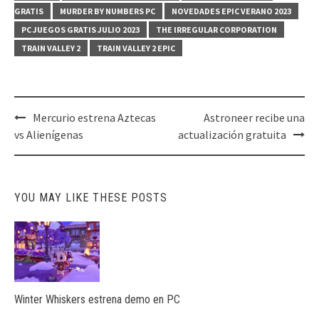
GRATIS
MURDER BY NUMBERS PC
NOVEDADES EPIC VERANO 2023
PC JUEGOS GRATIS JULIO 2023
THE IRREGULAR CORPORATION
TRAIN VALLEY 2
TRAIN VALLEY 2 EPIC
Post
Mercurio estrena Aztecas
Astroneer recibe una
navigation
vs Alienígenas
actualización gratuita
YOU MAY LIKE THESE POSTS
Winter Whiskers estrena demo en PC