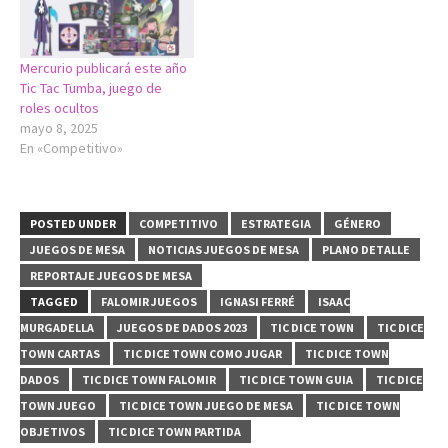
Mercurio publicará este año
Tic Tac Tumba, juego de
roles ocultos
mayo 8, 2025
En «Competitivo»
POSTED UNDER
COMPETITIVO
ESTRATEGIA
GÉNERO
JUEGOS DE MESA
NOTICIAS JUEGOS DE MESA
PLANO DETALLE
REPORTAJE JUEGOS DE MESA
TAGGED
FALOMIR JUEGOS
IGNASI FERRÉ
ISAAC
MURGADELLA
JUEGOS DE DADOS 2023
TIC DICE TOWN
TIC DICE
TOWN CARTAS
TIC DICE TOWN COMO JUGAR
TIC DICE TOWN
DADOS
TIC DICE TOWN FALOMIR
TIC DICE TOWN GUIA
TIC DICE
TOWN JUEGO
TIC DICE TOWN JUEGO DE MESA
TIC DICE TOWN
OBJETIVOS
TIC DICE TOWN PARTIDA