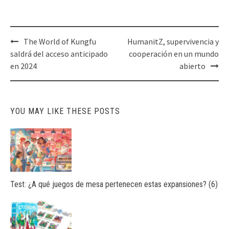
Post
The World of Kungfu
HumanitZ, supervivencia y
navigation
saldrá del acceso anticipado
cooperación en un mundo
en 2024
abierto
YOU MAY LIKE THESE POSTS
Test: ¿A qué juegos de mesa pertenecen estas expansiones? (6)