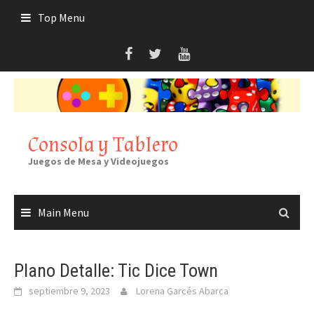
Skip
Top Menu
to
content
Consola y Tablero
Juegos de Mesa y Videojuegos
Main Menu
Plano Detalle: Tic Dice Town
septiembre 9, 2023
Lorena Garcés Abarca