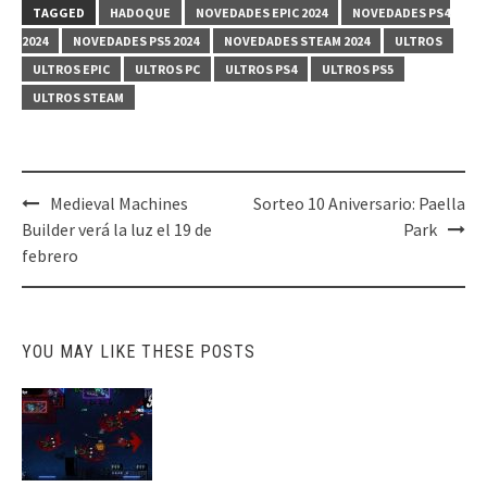
TAGGED
HADOQUE
NOVEDADES EPIC 2024
NOVEDADES PS4
2024
NOVEDADES PS5 2024
NOVEDADES STEAM 2024
ULTROS
ULTROS EPIC
ULTROS PC
ULTROS PS4
ULTROS PS5
ULTROS STEAM
Post
Medieval Machines
Sorteo 10 Aniversario: Paella
navigation
Builder verá la luz el 19 de
Park
febrero
YOU MAY LIKE THESE POSTS