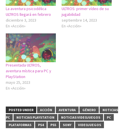
La aventura psicodélica
ULTROS: primer vídeo de su
ULTROS llegará en febrero
jugabilidad
diciembre 3, 2023
septiembre 14, 2023
En «Acción»
En «Acción»
Presentada ULTROS,
aventura mística para PC y
PlayStation
mayo 25, 2023
En «Acción»
POSTED UNDER
ACCIÓN
AVENTURA
GÉNERO
NOTICIAS
PC
NOTICIAS PLAYSTATION
NOTICIAS VIDEOJUEGOS
PC
PLATAFORMAS
PS4
PS5
SONY
VIDEOJUEGOS