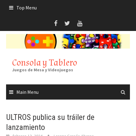
Skip
Top Menu
to
content
Consola y Tablero
Juegos de Mesa y Videojuegos
Main Menu
ULTROS publica su tráiler de
lanzamiento