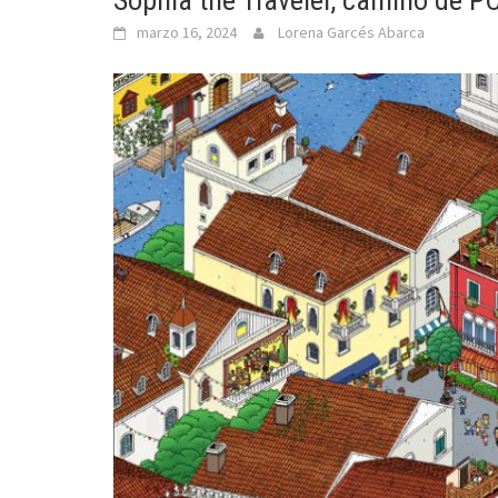
Sophia the Traveler, camino de P
marzo 16, 2024
Lorena Garcés Abarca