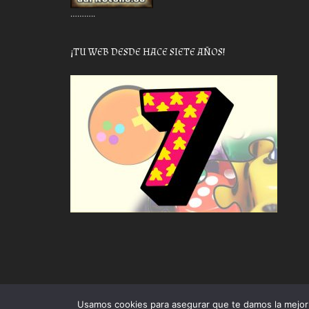
………..
¡TU WEB DESDE HACE SIETE AÑOS!
Usamos cookies para asegurar que te damos la mejor 
Proudly powered by WordPress
|
Theme: Awaken by
The