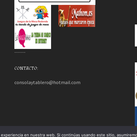
………..
CONTACTO:
consolaytablero@hotmail.com
experiencia en nuestra web. Si continúas usando este sitio, asumiremo
mezHut
.