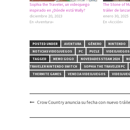
Sophia the Traveler, un videojuego
The Stone of M
inspirado en ¿Dónde está Wally?
tráiler de lanz
diciembre 20, 2023
enero 30, 2025
En «Aventura»
En «Acción»
POSTED UNDER
AVENTURA
GÉNERO
NINTENDO
NOTICIAS VIDEOJUEGOS
PC
PUZLE
VIDEOJUEGOS
TAGGED
MEMO GOGO
NOVEDADES STEAM 2024
N
TRAVELER NINTENDO SWITCH
SOPHIA THE TRAVELER PC
THERMITE GAMES
VENECIA VIDEOJUEGOS
VIDEOJUEG
Post
Crow Country anuncia su fecha con nuevo tráil
navigation