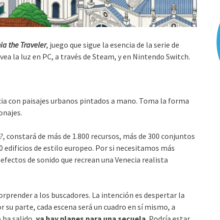
ia the Traveler
, juego que sigue la esencia de la serie de
 vea la luz en PC, a través de Steam, y en Nintendo Switch.
cia con paisajes urbanos pintados a mano. Toma la forma
onajes.
?
, constará de más de 1.800 recursos, más de 300 conjuntos
 edificios de estilo europeo. Por si necesitamos más
0 efectos de sonido que recrean una Venecia realista
rprender a los buscadores. La intención es despertar la
or su parte, cada escena será un cuadro en sí mismo, a
 ha salido,
ya hay planes para una secuela
. Podría estar