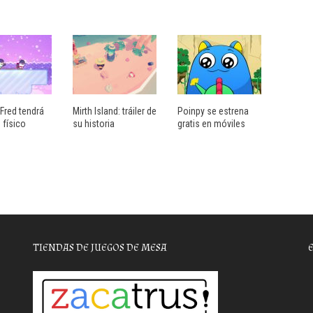
Fred tendrá
Mirth Island: tráiler de
Poinpy se estrena
 físico
su historia
gratis en móviles
TIENDAS DE JUEGOS DE MESA