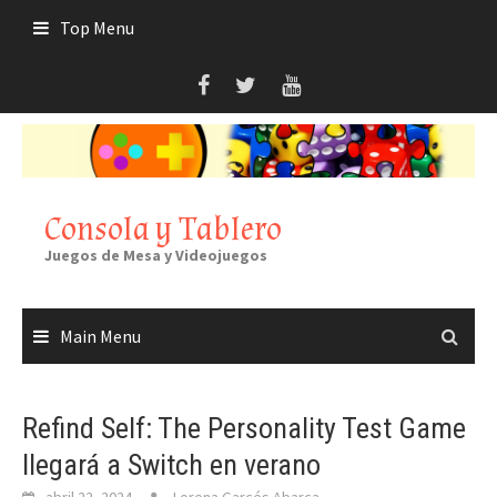
Skip
Top Menu
to
content
Consola y Tablero
Juegos de Mesa y Videojuegos
Main Menu
Refind Self: The Personality Test Game
llegará a Switch en verano