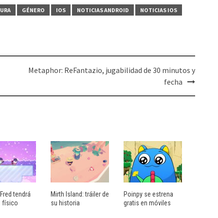
URA
GÉNERO
IOS
NOTICIAS ANDROID
NOTICIAS IOS
Metaphor: ReFantazio, jugabilidad de 30 minutos y
fecha
Fred tendrá
Mirth Island: tráiler de
Poinpy se estrena
 físico
su historia
gratis en móviles