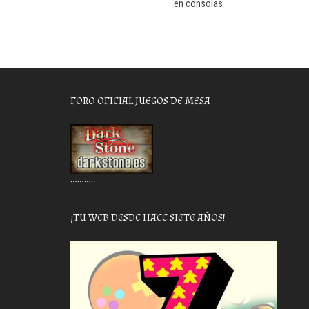
en consolas
FORO OFICIAL JUEGOS DE MESA
………..
¡TU WEB DESDE HACE SIETE AÑOS!