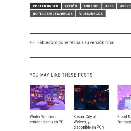
POSTED UNDER
ACCIÓN
ANDROID
APPS
AVENT
NOTICIAS VIDEOJUEGOS
VIDEOJUEGOS
Post
Fabledom pone fecha a su versión final
navigation
YOU MAY LIKE THESE POSTS
Winter Whiskers
Kusan: City of
Bread & 
estrena demo en PC
Wolves, ya
formato
disponible en PC y