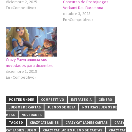
diciembre 2, 2025
Concurso de Protojuegos
En «Competitivo»
Verkami Dau Barcelona
octubre 3, 2023
En «Competitivo»
Crazy Pawn anuncia sus
novedades para diciembre
diciembre 1, 2018
En «Competitivo»
POSTED UNDER
COMPETITIVO
ESTRATEGIA
GÉNERO
JUEGOS DE CARTAS
JUEGOS DE MESA
NOTICIAS JUEGOS DE
MESA
NOVEDADES
TAGGED
CRAZY CAT LADIES
CRAZY CAT LADIES CARTAS
CRAZY
CAT LADIES JUEGO
CRAZY CAT LADIES JUEGO DE CARTAS
CRAZY CAT