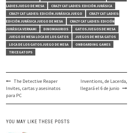
LADIES JUEGO DE MESA
CRAZY CAT LADIES: EDICIÓN JURÁSICA
CRAZY CAT LADIES: EDICIÓN JURÁSICA JUEGO
CRAZY CAT LADIES:
EDICIÓN JURÁSICA JUEGO DE MESA
CRAZY CAT LADIES: EDICIÓN
JURÁSICA VERKAMI
DINOMIAURIOS
GATOS JUEGOS DE MESA
JUEGO DE MESA LOCA DE LOS GATOS
JUEGOS DE MESA GATOS
LOCA DE LOS GATOS JUEGO DE MESA
ONBOARDING GAMES
TRICEGATOPS
Post
The Detective Reaper
Inventions, de Lacerda,
navigation
Invites, cartas y asesinatos
llegará el 6 de junio
para PC
YOU MAY LIKE THESE POSTS