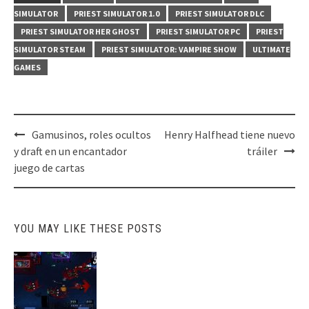
SIMULATOR
PRIEST SIMULATOR 1.0
PRIEST SIMULATOR DLC
PRIEST SIMULATOR HER GHOST
PRIEST SIMULATOR PC
PRIEST
SIMULATOR STEAM
PRIEST SIMULATOR: VAMPIRE SHOW
ULTIMATE
GAMES
Post
Gamusinos, roles ocultos
Henry Halfhead tiene nuevo
navigation
y draft en un encantador
tráiler
juego de cartas
YOU MAY LIKE THESE POSTS