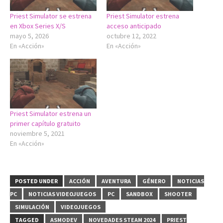
Priest Simulator se estrena
Priest Simulator estrena
en Xbox Series X/S
acceso anticipado
mayo 5, 2026
octubre 12, 2022
En «Acción»
En «Acción»
Priest Simulator estrena un
primer capítulo gratuito
noviembre 5, 2021
En «Acción»
POSTED UNDER
ACCIÓN
AVENTURA
GÉNERO
NOTICIAS
PC
NOTICIAS VIDEOJUEGOS
PC
SANDBOX
SHOOTER
SIMULACIÓN
VIDEOJUEGOS
TAGGED
ASMODEV
NOVEDADES STEAM 2024
PRIEST