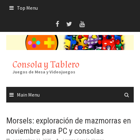
Skip
Top Menu
to
content
Consola y Tablero
Juegos de Mesa y Videojuegos
Main Menu
Morsels: exploración de mazmorras en
noviembre para PC y consolas