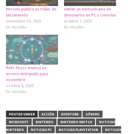
Morsels publica su tráiler de
GNAW: un metroidvania de
lanzamiento
dinosaurios en PC y consolas
noviembre 19, 2025
octubre 7, 2025
En «Acción»
En «Acción»
Relic Abyss anuncia su
acceso anticipado para
noviembre
octubre 6, 2025
En «Acción»
POSTED UNDER
ACCIÓN
AVENTURA
GÉNERO
MICROSOFT
NINTENDO
NINTENDO SWITCH
NOTICIAS
NINTENDO
NOTICIAS PC
NOTICIAS PLAYSTATION
NOTICIAS