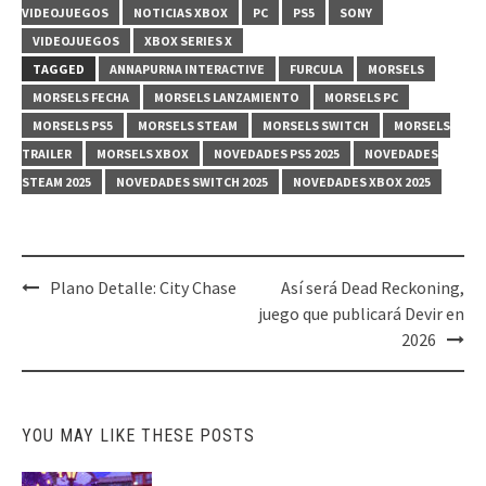
VIDEOJUEGOS
NOTICIAS XBOX
PC
PS5
SONY
VIDEOJUEGOS
XBOX SERIES X
TAGGED
ANNAPURNA INTERACTIVE
FURCULA
MORSELS
MORSELS FECHA
MORSELS LANZAMIENTO
MORSELS PC
MORSELS PS5
MORSELS STEAM
MORSELS SWITCH
MORSELS
TRAILER
MORSELS XBOX
NOVEDADES PS5 2025
NOVEDADES
STEAM 2025
NOVEDADES SWITCH 2025
NOVEDADES XBOX 2025
Post
Plano Detalle: City Chase
Así será Dead Reckoning,
navigation
juego que publicará Devir en
2026
YOU MAY LIKE THESE POSTS