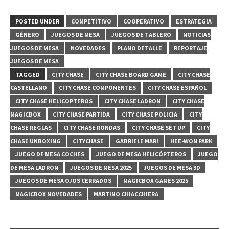
POSTED UNDER
COMPETITIVO
COOPERATIVO
ESTRATEGIA
GÉNERO
JUEGOS DE MESA
JUEGOS DE TABLERO
NOTICIAS
JUEGOS DE MESA
NOVEDADES
PLANO DETALLE
REPORTAJE
JUEGOS DE MESA
TAGGED
CITY CHASE
CITY CHASE BOARD GAME
CITY CHASE
CASTELLANO
CITY CHASE COMPONENTES
CITY CHASE ESPAÑOL
CITY CHASE HELICOPTEROS
CITY CHASE LADRON
CITY CHASE
MAGICBOX
CITY CHASE PARTIDA
CITY CHASE POLICIA
CITY
CHASE REGLAS
CITY CHASE RONDAS
CITY CHASE SET UP
CITY
CHASE UNBOXING
CITYCHASE
GABRIELE MARI
HEE-WON PARK
JUEGO DE MESA COCHES
JUEGO DE MESA HELICÓPTEROS
JUEGO
DE MESA LADRON
JUEGOS DE MESA 2025
JUEGOS DE MESA 3D
JUEGOS DE MESA OJOS CERRADOS
MAGICBOX GAMES 2025
MAGICBOX NOVEDADES
MARTINO CHIACCHIERA