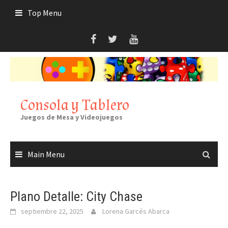
Skip
Top Menu
to
content
Consola y Tablero
Juegos de Mesa y Videojuegos
Main Menu
Plano Detalle: City Chase
septiembre 22, 2025
Lorena Garcés Abarca