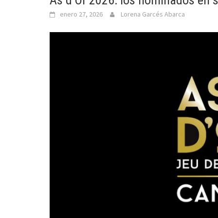
As d’Or 2026: los nominados en s
enero 27, 2026
Lorena Garcés Abarca