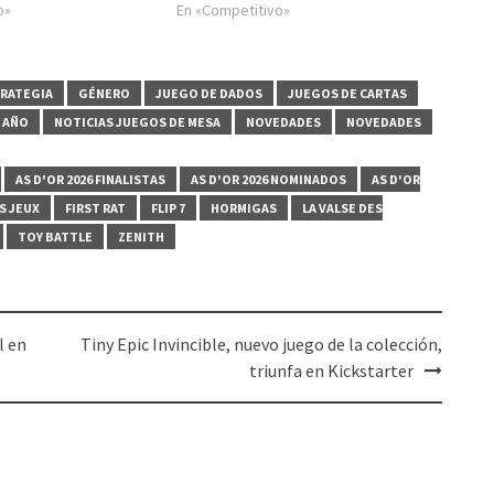
o»
En «Competitivo»
RATEGIA
GÉNERO
JUEGO DE DADOS
JUEGOS DE CARTAS
 AÑO
NOTICIAS JUEGOS DE MESA
NOVEDADES
NOVEDADES
AS D'OR 2026 FINALISTAS
AS D'OR 2026 NOMINADOS
AS D'OR
S JEUX
FIRST RAT
FLIP 7
HORMIGAS
LA VALSE DES
TOY BATTLE
ZENITH
l en
Tiny Epic Invincible, nuevo juego de la colección,
triunfa en Kickstarter