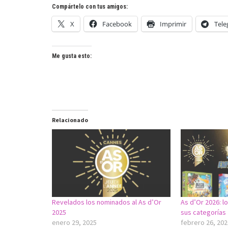
Compártelo con tus amigos:
X
Facebook
Imprimir
Tel
Me gusta esto:
Relacionado
Revelados los nominados al As d’Or
As d’Or 2026: 
2025
sus categorías
enero 29, 2025
febrero 26, 202