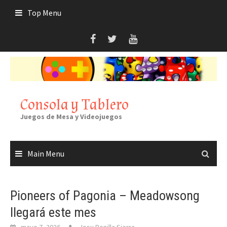
Skip
Top Menu
to
content
Consola y Tablero
Juegos de Mesa y Videojuegos
Main Menu
Pioneers of Pagonia – Meadowsong
llegará este mes