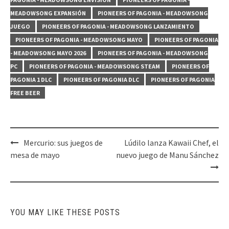
MEADOWSONG EXPANSIÓN
PIONEERS OF PAGONIA - MEADOWSONG
JUEGO
PIONEERS OF PAGONIA - MEADOWSONG LANZAMIENTO
PIONEERS OF PAGONIA - MEADOWSONG MAYO
PIONEERS OF PAGONIA
- MEADOWSONG MAYO 2026
PIONEERS OF PAGONIA - MEADOWSONG
PC
PIONEERS OF PAGONIA - MEADOWSONG STEAM
PIONEERS OF
PAGONIA 1 DLC
PIONEERS OF PAGONIA DLC
PIONEERS OF PAGONIA
FREE BEER
Post
Mercurio: sus juegos de
Lúdilo lanza Kawaii Chef, el
navigation
mesa de mayo
nuevo juego de Manu Sánchez
YOU MAY LIKE THESE POSTS