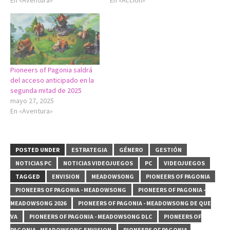
En «Aventura»
En «Acción»
Pioneers of Pagonia saldrá
del acceso anticipado en la
segunda mitad de 2025
mayo 27, 2025
En «Aventura»
POSTED UNDER
ESTRATEGIA
GÉNERO
GESTIÓN
NOTICIAS PC
NOTICIAS VIDEOJUEGOS
PC
VIDEOJUEGOS
TAGGED
ENVISION
MEADOWSONG
PIONEERS OF PAGONIA
PIONEERS OF PAGONIA - MEADOWSONG
PIONEERS OF PAGONIA -
MEADOWSONG 2026
PIONEERS OF PAGONIA - MEADOWSONG DE QUE
VA
PIONEERS OF PAGONIA - MEADOWSONG DLC
PIONEERS OF
PAGONIA - MEADOWSONG ENVISION
PIONEERS OF PAGONIA -