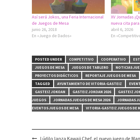
Así será Jokos, una Feria Internacional
XV Jornadas ¡Q
de Juegos de Mesa
nueva cita par
junio 26, 2018
abril 6, 2026
En «Juego de Dados»
En «Competitiv
POSTED UNDER
COMPETITIVO
COOPERATIVO
EST
JUEGOS DE MESA
JUEGOS DE TABLERO
NOTICIAS JU
PROYECTOS DIDÁCTICOS
REPORTAJE JUEGOS DE MESA
TAGGED
AYUNTAMIENTO DE VITORIA-GASTEIZ
EVENT
GASTEIZ JOKOAN
GASTEIZ JOKOAN 2026
GASTEIZ JO
JUEGOS
JORNADAS JUEGOS DE MESA 2026
JORNADAS J
EVENTOS JUEGOS DE MESA
VITORIA-GASTEIZ JUEGOS DE 
Post
Lúdilo lanza Kawaii Chef, el nuevo juego de Ma