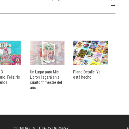
13
Un Lugar para Mis
Plano Detalle: Ya
rio: Feliz No
Libros llegará en el
está hecho
años
cuarto trimestre del
año
TIENDAS DE JUEGOS DE MESA