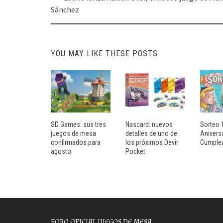
navigation
Sánchez
YOU MAY LIKE THESE POSTS
SD Games: sus tres
Nascard: nuevos
Sorteo 
juegos de mesa
detalles de uno de
Aniversa
confirmados para
los próximos Devir
Cumple
agosto
Pocket
FORO OFICIAL JUEGOS DE MESA