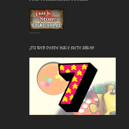
………..
¡TU WEB DESDE HACE SIETE AÑOS!