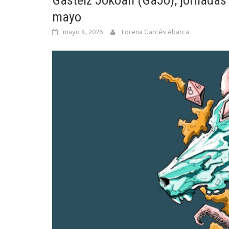
Gasteiz Jokoan (GaJo), jornadas
mayo
mayo 8, 2026
Lorena Garcés Abarca