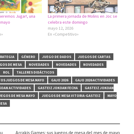
ueremos Jugar!, una
La primera jornada de Molins en Joc se
a mayo
celebra este domingo
mayo 12, 2026
o»
En «Competitivo»
RATEGIA
GÉNERO
JUEGO DE DADOS
JUEGOS DE CARTAS
EGOS DE MESA
NOVEDADES
NOVEDADES
NOVEDADES
ROL
TALLERES DIDÁCTICOS
OS JUEGOS DE MESA MAYO
GAJO 2026
GAJO 2026 ACTIVIDADES
KOAN ACTIVIDADES
GASTEIZ JOKOAN FECHA
GASTEIZ JOKOAN
UEGOS DE MESA MAYO
JUEGOS DE MESA VITORIA-GASTEIZ
MAYO
MESA
nu
Arrakis Games: sus juegos de mesa del mes de mayo