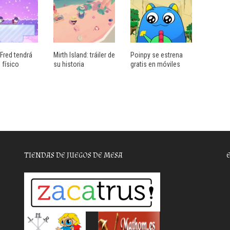
Fred tendrá
Mirth Island: tráiler de
Poinpy se estrena
 físico
su historia
gratis en móviles
TIENDAS DE JUEGOS DE MESA