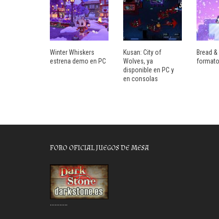
Winter Whiskers
Kusan: City of
Bread & 
estrena demo en PC
Wolves, ya
formato
disponible en PC y
en consolas
FORO OFICIAL JUEGOS DE MESA
………..