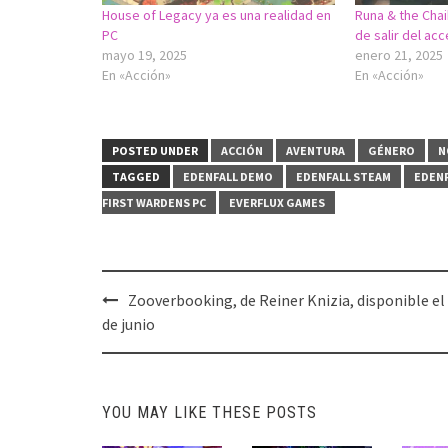
House of Legacy ya es una realidad en
Runa & the Chai
PC
de salir del ac
mayo 19, 2025
enero 21, 2025
En «Acción»
En «Acción»
POSTED UNDER
ACCIÓN
AVENTURA
GÉNERO
N
TAGGED
EDENFALL DEMO
EDENFALL STEAM
EDENF
FIRST WARDENS PC
EVERFLUX GAMES
Post
Zooverbooking, de Reiner Knizia, disponible el
navigation
de junio
YOU MAY LIKE THESE POSTS