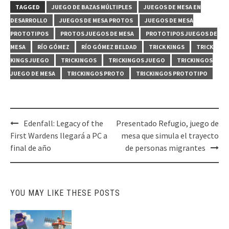
TAGGED
JUEGO DE BAZAS MÚLTIPLES
JUEGOS DE MESA EN
DESARROLLO
JUEGOS DE MESA PROTOS
JUEGOS DE MESA
PROTOTIPOS
PROTOS JUEGOS DE MESA
PROTOTIPOS JUEGOS DE
MESA
RÍO GÓMEZ
RÍO GÓMEZ BELDAD
TRICK KINGS
TRICK
KINGS JUEGO
TRICKINGOS
TRICKINGOS JUEGO
TRICKINGOS
JUEGO DE MESA
TRICKINGOS PROTO
TRICKINGOS PROTOTIPO
Post
Edenfall: Legacy of the
Presentado Refugio, juego de
navigation
First Wardens llegará a PC a
mesa que simula el trayecto
final de año
de personas migrantes
YOU MAY LIKE THESE POSTS