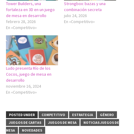
Tower Builders, una
Strongbox: bazas y una
fortaleza en 3D en un juego
combinación secreta
de mesa en desarrollo
julio 24, 2026
febrero 28, 2026
En «Competitivo»
En «Competitivo»
Ludo presenta Río de los
Cocos, juego de mesa en
desarrollo
noviembre 16, 2024
En «Competitivo»
POSTED UNDER
COMPETITIVO
ESTRATEGIA
GÉNERO
JUEGOS DE CARTAS
JUEGOS DE MESA
NOTICIAS JUEGOS DE
MESA
NOVEDADES