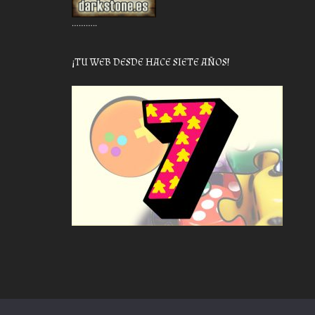
………..
¡TU WEB DESDE HACE SIETE AÑOS!