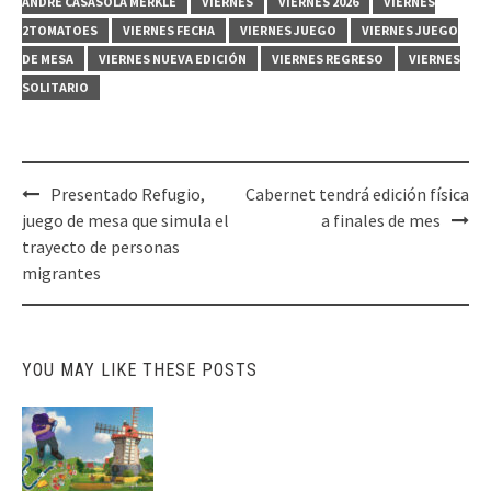
ANDRÉ CASASOLA MERKLE
VIERNES
VIERNES 2026
VIERNES
2TOMATOES
VIERNES FECHA
VIERNES JUEGO
VIERNES JUEGO
DE MESA
VIERNES NUEVA EDICIÓN
VIERNES REGRESO
VIERNES
SOLITARIO
Post
Presentado Refugio,
Cabernet tendrá edición física
navigation
juego de mesa que simula el
a finales de mes
trayecto de personas
migrantes
YOU MAY LIKE THESE POSTS