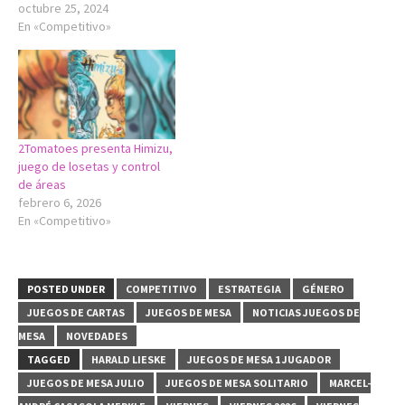
octubre 25, 2024
En «Competitivo»
2Tomatoes presenta Himizu,
juego de losetas y control
de áreas
febrero 6, 2026
En «Competitivo»
POSTED UNDER
COMPETITIVO
ESTRATEGIA
GÉNERO
JUEGOS DE CARTAS
JUEGOS DE MESA
NOTICIAS JUEGOS DE
MESA
NOVEDADES
TAGGED
HARALD LIESKE
JUEGOS DE MESA 1 JUGADOR
JUEGOS DE MESA JULIO
JUEGOS DE MESA SOLITARIO
MARCEL-