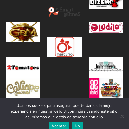
Usamos cookies para asegurar que te damos la mejor
experiencia en nuestra web. Si continúas usando este sitio,
asumiremos que estás de acuerdo con ello.
Aceptar
No
Proudly powered by WordPress
|
Theme: Awaken by
ThemezHut
.