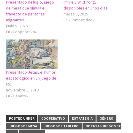
Presentado Refugio, juego
Imhre y Wild Pong,
de mesa que simula el
disponibles en unos días
trayecto de personas
marzo 5, 2025
migrantes
En «Competitivo»
junio 5, 2026
En «Cooperativo»
Presentado Jetas, el humor
escatológico en un juego de
rol
noviembre 1, 2019
En «Género»
POSTED UNDER
COOPERATIVO
ESTRATEGIA
GÉNERO
JUEGOS DE MESA
JUEGOS DE TABLERO
NOTICIAS JUEGOS DE