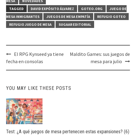
MESA
NOVEDADES
TAGGED
DAVID EXPÓSITO ÁLVAREZ
GOTEO.ORG
JUEGO DE
MESA INMIGRANTES
JUEGOS DE MESA EMPATÍA
REFUGIO GOTEO
REFUGIO JUEGO DE MESA
SUGAAR EDITORIAL
Post
El RPG Kynseed ya tiene
Maldito Games: sus juegos de
navigation
fecha en consolas
mesa para julio
YOU MAY LIKE THESE POSTS
Test: ¿A qué juegos de mesa pertenecen estas expansiones? (6)