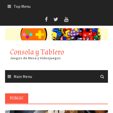
Skip
Top Menu
to
content
Consola y Tablero
Juegos de Mesa y Videojuegos
Main Menu
BUNGIE