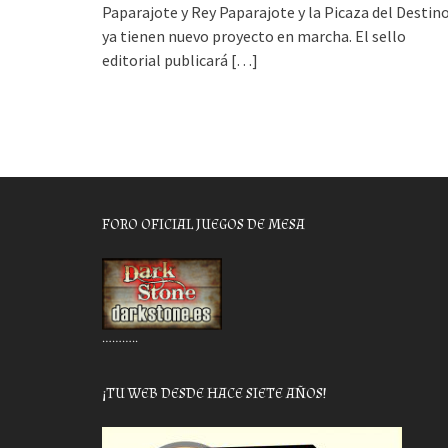
Paparajote y Rey Paparajote y la Picaza del Destino
ya tienen nuevo proyecto en marcha. El sello
editorial publicará
[…]
FORO OFICIAL JUEGOS DE MESA
………..
¡TU WEB DESDE HACE SIETE AÑOS!