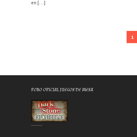
en
[…]
Posts
1
navigation
FORO OFICIAL JUEGOS DE MESA
………..