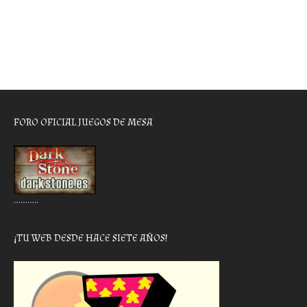
FORO OFICIAL JUEGOS DE MESA
………..
¡TU WEB DESDE HACE SIETE AÑOS!