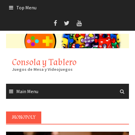
Skip
Top Menu
to
content
Consola y Tablero
Juegos de Mesa y Videojuegos
Main Menu
MONOPOLY