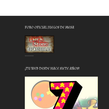
FORO OFICIAL JUEGOS DE MESA
………..
¡TU WEB DESDE HACE SIETE AÑOS!