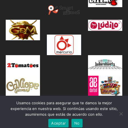
Usamos cookies para asegurar que te damos la mejor
experiencia en nuestra web. Si continúas usando este sitio,
asumiremos que estás de acuerdo con ello.
Aceptar
No
Proudly powered by WordPress
|
Theme: Awaken by
ThemezHut
.