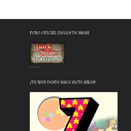
FORO OFICIAL JUEGOS DE MESA
………..
¡TU WEB DESDE HACE SIETE AÑOS!