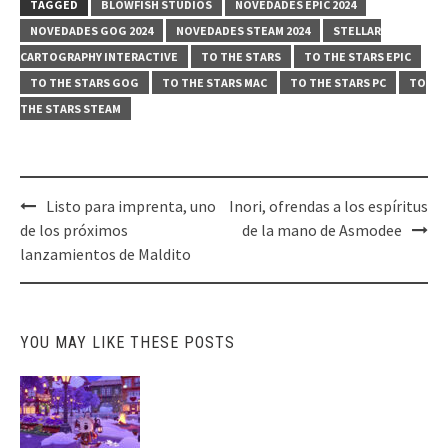
TAGGED
BLOWFISH STUDIOS
NOVEDADES EPIC 2024
NOVEDADES GOG 2024
NOVEDADES STEAM 2024
STELLAR
CARTOGRAPHY INTERACTIVE
TO THE STARS
TO THE STARS EPIC
TO THE STARS GOG
TO THE STARS MAC
TO THE STARS PC
TO
THE STARS STEAM
Post
Listo para imprenta, uno
Inori, ofrendas a los espíritus
navigation
de los próximos
de la mano de Asmodee
lanzamientos de Maldito
YOU MAY LIKE THESE POSTS