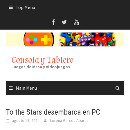
Skip
Top Menu
to
content
Consola y Tablero
Juegos de Mesa y Videojuegos
Main Menu
To the Stars desembarca en PC
agosto 19, 2024
Lorena Garcés Abarca