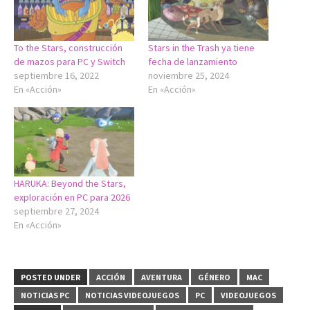
To the Stars, construcción
Stars in the Trash ya tiene
de mazos para PC y Switch
fecha de lanzamiento
septiembre 16, 2022
noviembre 25, 2024
En «Acción»
En «Acción»
HARUKA: Beyond the Stars,
exploración en PC para 2026
septiembre 27, 2024
En «Acción»
POSTED UNDER
ACCIÓN
AVENTURA
GÉNERO
MAC
NOTICIAS PC
NOTICIAS VIDEOJUEGOS
PC
VIDEOJUEGOS