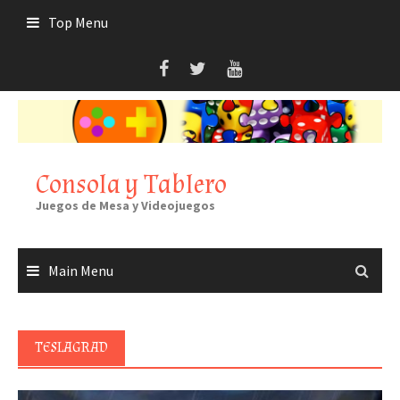
Skip
Top Menu
to
content
Consola y Tablero
Juegos de Mesa y Videojuegos
Main Menu
TESLAGRAD