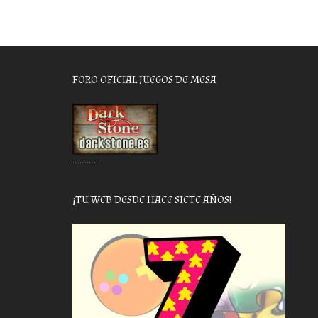
FORO OFICIAL JUEGOS DE MESA
………..
¡TU WEB DESDE HACE SIETE AÑOS!