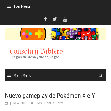
Skip
Top Menu
to
content
Consola y Tablero
Juegos de Mesa y Videojuegos
Main Menu
Nuevo gameplay de Pokémon X e Y
julio 4, 2013
Josu Bonilla Sierra