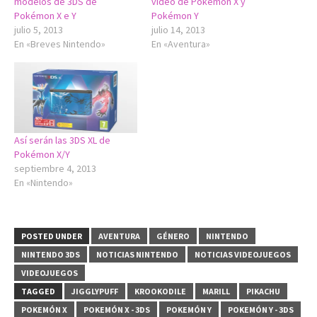
modelos de 3DS de
vídeo de Pokémon X y
Pokémon X e Y
Pokémon Y
julio 5, 2013
julio 14, 2013
En «Breves Nintendo»
En «Aventura»
Así serán las 3DS XL de
Pokémon X/Y
septiembre 4, 2013
En «Nintendo»
POSTED UNDER
AVENTURA
GÉNERO
NINTENDO
NINTENDO 3DS
NOTICIAS NINTENDO
NOTICIAS VIDEOJUEGOS
VIDEOJUEGOS
TAGGED
JIGGLYPUFF
KROOKODILE
MARILL
PIKACHU
POKEMÓN X
POKEMÓN X - 3DS
POKEMÓN Y
POKEMÓN Y - 3DS