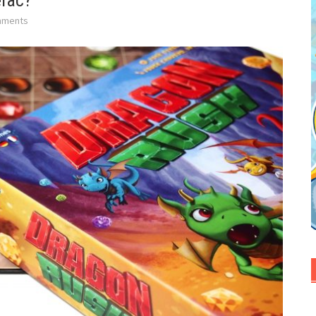
erac?
mments