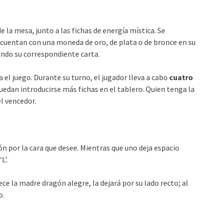
e la mesa, junto a las fichas de energía mística. Se
 cuentan con una moneda de oro, de plata o de bronce en su
ndo su correspondiente carta.
a el juego. Durante su turno, el jugador lleva a cabo
cuatro
uedan introducirse más fichas en el tablero. Quien tenga la
l vencedor.
ón por la cara que desee. Mientras que uno deja espacio
L’.
ece la madre dragón alegre, la dejará por su lado recto; al
o.