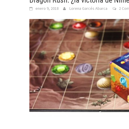
Dragon Rush: ¿la victoria de Nim
enero 9, 2018
Lorena Garcés Abarca
2 Co