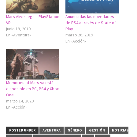
Mars Alive llega a PlayStation
Anunciadas las novedades
VR
de PS4 a través de State of
junio 19, 2019
Play
En «Aventura»
marzo 26, 2019
En «Acción»
Memories of Mars ya está
disponible en PC, PS4 y Xbox
One
marzo 14, 2020
En «Acción»
POSTED UNDER
AVENTURA
GÉNERO
GESTIÓN
NOTICIAS