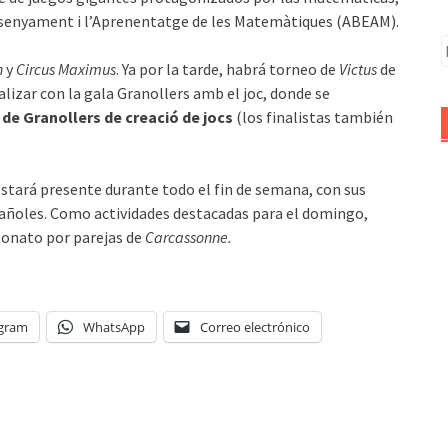
Ensenyament i l’Aprenentatge de les Matemàtiques (ABEAM).
B
n
y
Circus Maximus
. Ya por la tarde, habrá torneo de
Victus
de
lizar con la gala Granollers amb el joc, donde se
de Granollers de creació de jocs
(los finalistas también
stará presente durante todo el fin de semana, con sus
añoles. Como actividades destacadas para el domingo,
eonato por parejas de
Carcassonne.
egram
WhatsApp
Correo electrónico