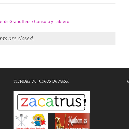
t de Granollers • Consola y Tablero
s are closed.
TIENDAS DE JUEGOS DE MESA