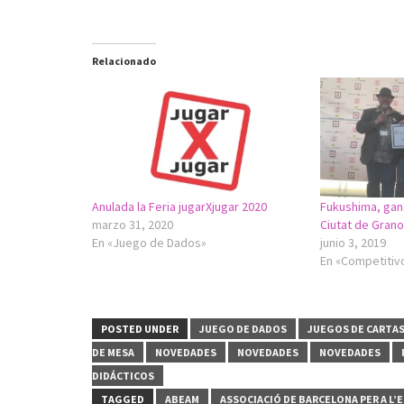
Relacionado
Anulada la Feria jugarXjugar 2020
Fukushima, gana
marzo 31, 2020
Ciutat de Grano
En «Juego de Dados»
junio 3, 2019
En «Competitiv
POSTED UNDER
JUEGO DE DADOS
JUEGOS DE CARTA
DE MESA
NOVEDADES
NOVEDADES
NOVEDADES
DIDÁCTICOS
TAGGED
ABEAM
ASSOCIACIÓ DE BARCELONA PER A L