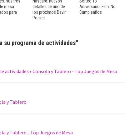
s: sus tres
Nascard: nuevos
Sorteo 13
de mesa
detalles de uno de
Aniversario: Feliz No
ados para
los próximos Devir
Cumpleaños
Pocket
la su programa de actividades
”
de actividades • Consola y Tablero - Top Juegos de Mesa
la y Tablero
la y Tablero - Top Juegos de Mesa