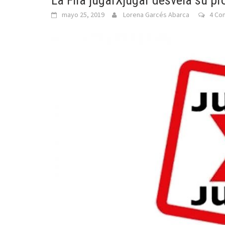
La Fira jugarXjugar desvela su p
mayo 25, 2019
Lorena Garcés Abarca
4 Co