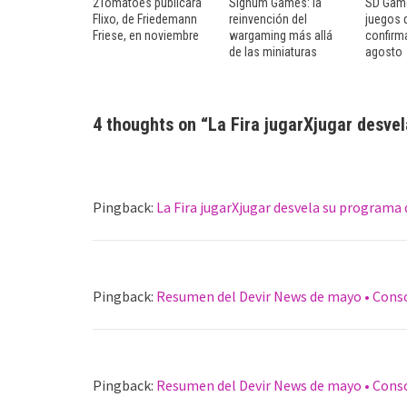
2Tomatoes publicará
Signum Games: la
SD Game
Flixo, de Friedemann
reinvención del
juegos 
Friese, en noviembre
wargaming más allá
confirm
de las miniaturas
agosto
4 thoughts on “
La Fira jugarXjugar desve
Pingback:
La Fira jugarXjugar desvela su programa 
Pingback:
Resumen del Devir News de mayo • Conso
Pingback:
Resumen del Devir News de mayo • Conso