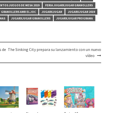
NTOS JUEGOS DE MESA 2019
FERIA JUGARXJUGAR GRANOLLERS
GRANOLLERS AMB EL JOC
JUGARXJUGAR
JUGARXJUGAR 2019
CHAS
JUGARXJUGAR GRANOLLERS
JUGARXJUGAR PROGRAMA
s de
The Sinking City prepara su lanzamiento con un nuevo
vídeo