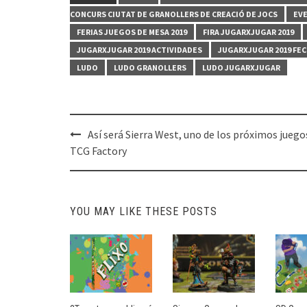
CONCURS CIUTAT DE GRANOLLERS DE CREACIÓ DE JOCS
EVE
FERIAS JUEGOS DE MESA 2019
FIRA JUGARXJUGAR 2019
JUGARXJUGAR 2019 ACTIVIDADES
JUGARXJUGAR 2019 FE
LUDO
LUDO GRANOLLERS
LUDO JUGARXJUGAR
Post
Así será Sierra West, uno de los próximos juego
navigation
TCG Factory
YOU MAY LIKE THESE POSTS