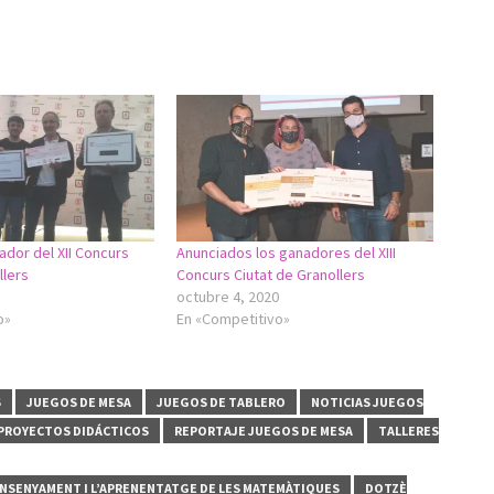
dor del XII Concurs
Anunciados los ganadores del XIII
llers
Concurs Ciutat de Granollers
octubre 4, 2020
o»
En «Competitivo»
S
JUEGOS DE MESA
JUEGOS DE TABLERO
NOTICIAS JUEGOS
PROYECTOS DIDÁCTICOS
REPORTAJE JUEGOS DE MESA
TALLERES
’ENSENYAMENT I L’APRENENTATGE DE LES MATEMÀTIQUES
DOTZÈ