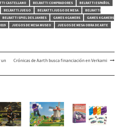
TTI CASTELLANO
BELRATTI COMPRADORES
BELRATTI ESPAÑOL
BELRATTI JUEGO
BELRATTI JUEGO DE MESA
BELRATTI
BELRATTI SPIEL DES JAHRES
GAMES 4 GAMERS
GAMES 4 GAMERS
019
JUEGOS DE MESA MUSEO
JUEGOS DE MESA OBRA DE ARTE
 un
Crónicas de Aarth busca financiación en Verkami