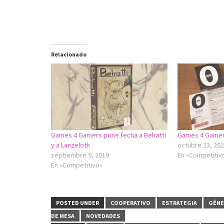
Relacionado
Games 4 Gamers pone fecha a Belratti
Games 4 Gamer
y a Lanzeloth
octubre 23, 20
septiembre 9, 2019
En «Competitiv
En «Competitivo»
POSTED UNDER
COOPERATIVO
ESTRATEGIA
GÉN
DE MESA
NOVEDADES