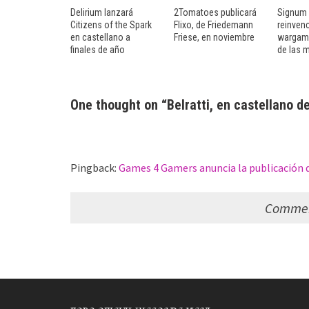
Delirium lanzará
2Tomatoes publicará
Signum 
Citizens of the Spark
Flixo, de Friedemann
reinvenc
en castellano a
Friese, en noviembre
wargami
finales de año
de las m
One thought on “
Belratti, en castellano
Pingback:
Games 4 Gamers anuncia la publicación 
Comment