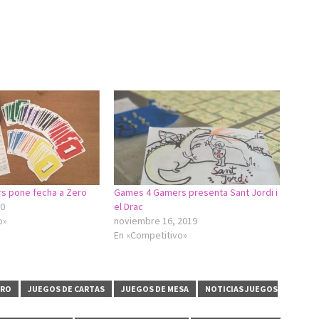
s pone fecha a Zero
Games 4 Gamers presenta Sant Jordi i
20
el Drac
o»
noviembre 16, 2019
En «Competitivo»
ERO
JUEGOS DE CARTAS
JUEGOS DE MESA
NOTICIAS JUEGOS