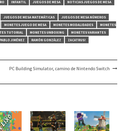
RO
INFANTIL
JUEGOS DE MESA
NOTICIAS JUEGOS DE MESA
JUEGOS DE MESA MATEMÁTICAS
JUEGOS DE MESA NÚMEROS
MONETES JUEGO DE MESA
MONETES MODALIDADES
MONETES
TES TUTORIAL
MONETES UNBOXING
MONETES VARIANTES
PABLO JIMÉNEZ
RAMÓN GONZÁLEZ
ZACATRUS!
PC Building Simulator, camino de Nintendo Switch