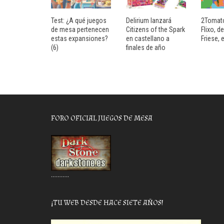
Test: ¿A qué juegos
Delirium lanzará
2Tomato
de mesa pertenecen
Citizens of the Spark
Flixo, d
estas expansiones?
en castellano a
Friese,
(6)
finales de año
FORO OFICIAL JUEGOS DE MESA
………..
¡TU WEB DESDE HACE SIETE AÑOS!