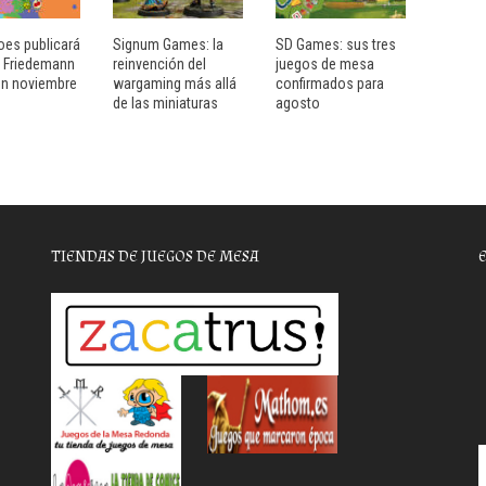
es publicará
Signum Games: la
SD Games: sus tres
e Friedemann
reinvención del
juegos de mesa
 en noviembre
wargaming más allá
confirmados para
de las miniaturas
agosto
TIENDAS DE JUEGOS DE MESA