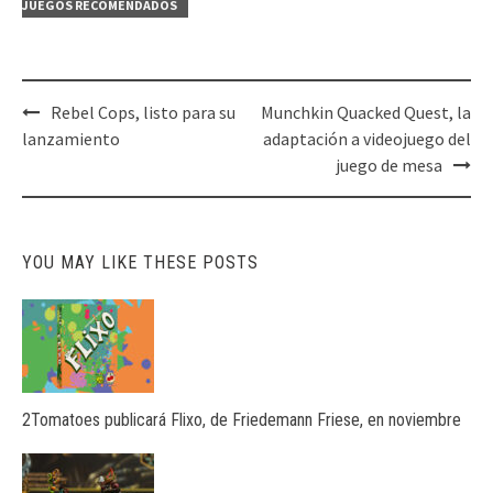
JUEGOS RECOMENDADOS
Post
Rebel Cops, listo para su
Munchkin Quacked Quest, la
navigation
lanzamiento
adaptación a videojuego del
juego de mesa
YOU MAY LIKE THESE POSTS
2Tomatoes publicará Flixo, de Friedemann Friese, en noviembre