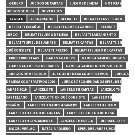
GÉNERO
JUEGOS DE CARTAS
JUEGOS DE MESA
NOTICIAS
JUEGOS DE MESA
NOVEDADES
TAGGED
ALBA ARAGÓN
BELRATTI
BELRATTI CASTELLANO
BELRATTI ESPAÑOL
BELRATTI GAMES 4 GAMERS
BELRATTI
JUEGO
BELRATTI JUEGO DE MESA
BELRATTI LANZAMIENTO
BELRATTI SPIEL DES JAHRES
BELRATTI CARTAS
BELRATTI EN
QUÉ CONSISTE
BELRATTI PRECIO
BELRATTI JUEGO DE CARTAS
FRIEDERIKE CLAAS
GAMES 4 GAMERS
GAMES 4 GAMERS JUEGOS
GAMES 4 GAMERS NOVEDADES
GAMES 4 GAMERS NUEVOS JUEGOS
JUEGOS DE MESA 2019
JUEGOS DE MESA COOPERATIVOS
JUEGOS
DE MESA COOPERATIVOS 2019
JUEGOS RECOMENDADOS SPIEL DES
JAHRES 2019
LANZELOTH
LANZELOTH CARTAS
LANZELOTH
CASTELLANO
LANZELOTH EN QUÉ CONSISTE
LANZELOTH
ESPAÑOL
LANZELOTH GAMES 4 GAMERS
LANZELOTH JUEGO
LANZELOTH JUEGO DE CARTAS
LANZELOTH JUEGO DE MESA
LANZELOTH LANZAMIENTO
LANZELOTH PRECIO
MICHAEL LOTH
MOGEL-VERLAG
NATÀLIA ROMERO
SPIEL DES JAHRES 2019