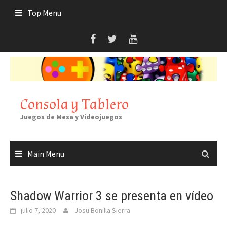
Skip
Top Menu
to
content
Consola y Tablero
Juegos de Mesa y Videojuegos
Main Menu
Shadow Warrior 3 se presenta en vídeo
julio 7, 2020
Josu Bonilla Sierra