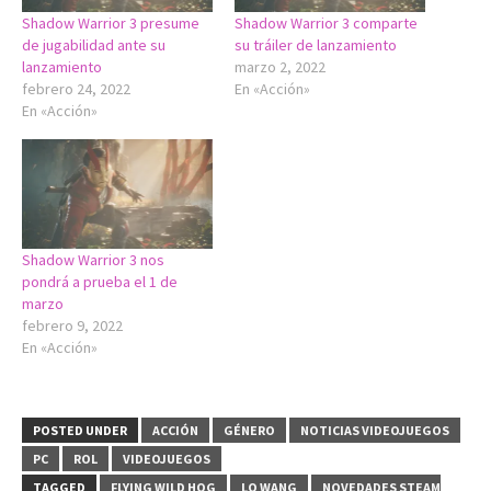
Shadow Warrior 3 presume
Shadow Warrior 3 comparte
de jugabilidad ante su
su tráiler de lanzamiento
lanzamiento
marzo 2, 2022
febrero 24, 2022
En «Acción»
En «Acción»
Shadow Warrior 3 nos
pondrá a prueba el 1 de
marzo
febrero 9, 2022
En «Acción»
POSTED UNDER
ACCIÓN
GÉNERO
NOTICIAS VIDEOJUEGOS
PC
ROL
VIDEOJUEGOS
TAGGED
FLYING WILD HOG
LO WANG
NOVEDADES STEAM