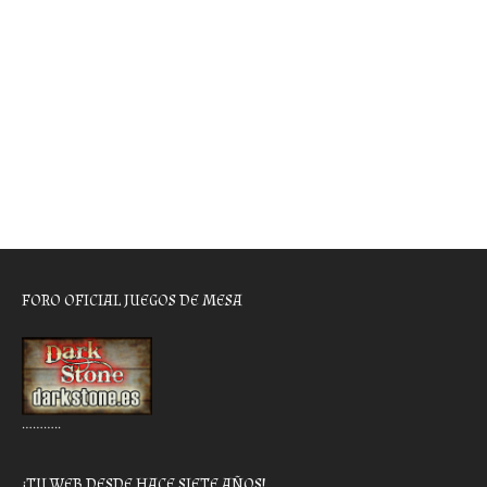
FORO OFICIAL JUEGOS DE MESA
………..
¡TU WEB DESDE HACE SIETE AÑOS!