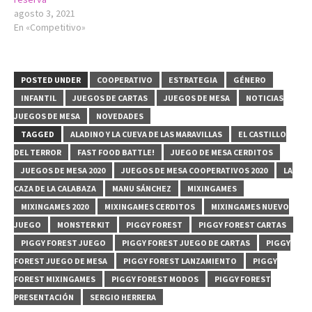
agosto 3, 2021
En «Competitivo»
POSTED UNDER
COOPERATIVO
ESTRATEGIA
GÉNERO
INFANTIL
JUEGOS DE CARTAS
JUEGOS DE MESA
NOTICIAS
JUEGOS DE MESA
NOVEDADES
TAGGED
ALADINO Y LA CUEVA DE LAS MARAVILLAS
EL CASTILLO
DEL TERROR
FAST FOOD BATTLE!
JUEGO DE MESA CERDITOS
JUEGOS DE MESA 2020
JUEGOS DE MESA COOPERATIVOS 2020
LA
CAZA DE LA CALABAZA
MANU SÁNCHEZ
MIXINGAMES
MIXINGAMES 2020
MIXINGAMES CERDITOS
MIXINGAMES NUEVO
JUEGO
MONSTER KIT
PIGGY FOREST
PIGGY FOREST CARTAS
PIGGY FOREST JUEGO
PIGGY FOREST JUEGO DE CARTAS
PIGGY
FOREST JUEGO DE MESA
PIGGY FOREST LANZAMIENTO
PIGGY
FOREST MIXINGAMES
PIGGY FOREST MODOS
PIGGY FOREST
PRESENTACIÓN
SERGIO HERRERA