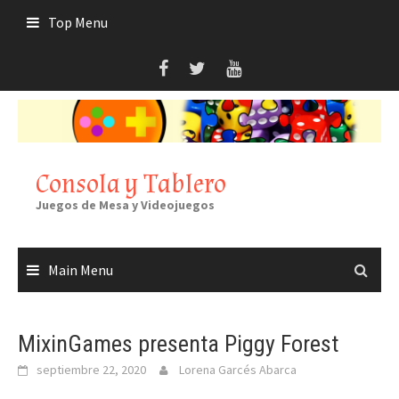
Skip
Top Menu
to
content
Consola y Tablero
Juegos de Mesa y Videojuegos
Main Menu
MixinGames presenta Piggy Forest
septiembre 22, 2020
Lorena Garcés Abarca